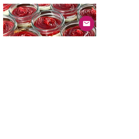
Anterior
Próximo
© 2022 Guayabas PR. Reservados todos los
derechos.
Sobre nosotros
Términos y condiciones - Declaración de