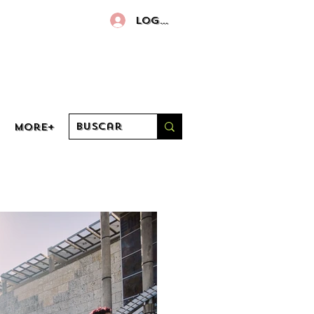
Log in
More+