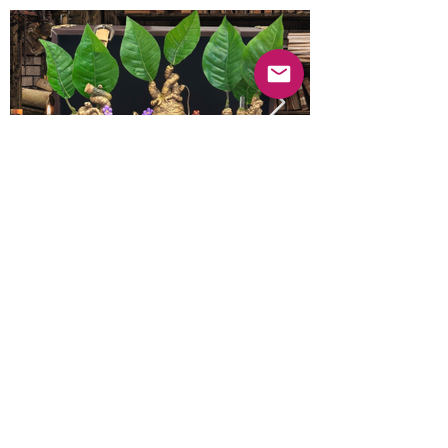
Anterior
Próximo
© 2022 Guayabas PR. Reservados todos los
derechos.
Sobre nosotros
Términos y condiciones - Declaración de