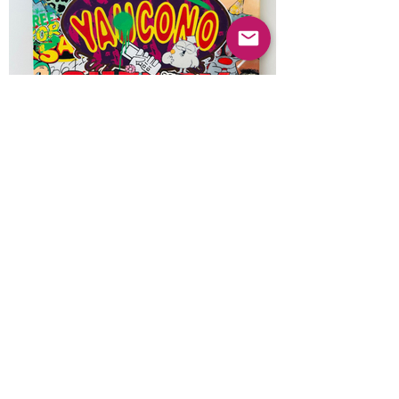
Anterior
Próximo
© 2022 Guayabas PR. Reservados todos los
derechos.
Sobre nosotros
Términos y condiciones - Declaración de
privacidad
Contáctenos