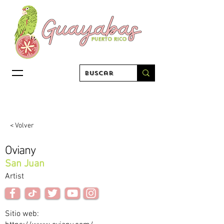
< Volver
Oviany
San Juan
Artist
Sitio web: