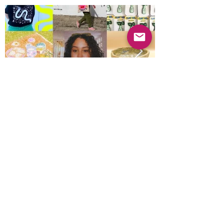
Anterior
Próximo
© 2022 Guayabas PR. Reservados todos los
derechos.
Sobre nosotros
Términos y condiciones - Declaración de