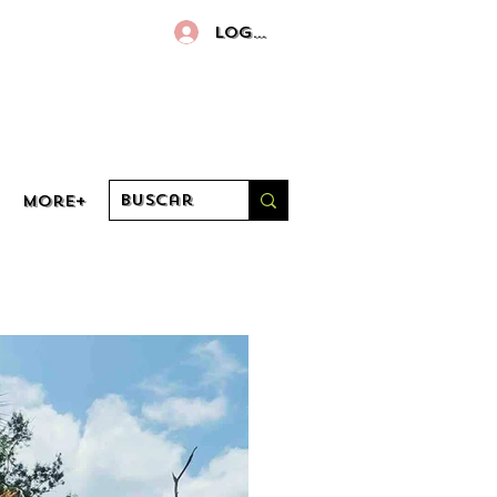
Log in
More+