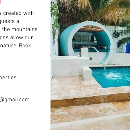
 created with
guests a
in the mountains
gns allow our
 nature. Book
perties
t@gmail.com