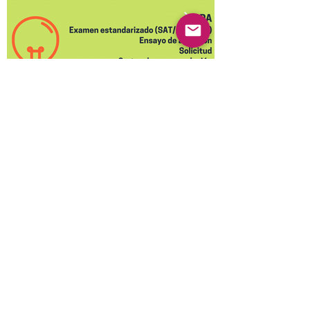
Anterior
Próximo
© 2022 Guayabas PR. Reservados todos los
derechos.
Sobre nosotros
Términos y condiciones - Declaración de
privacidad
Contáctenos