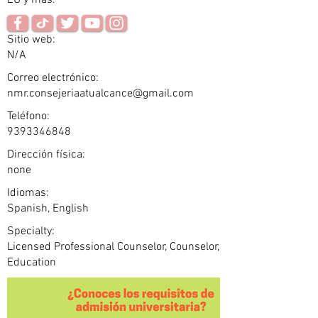
EU y más.
Sitio web:
N/A
Correo electrónico:
nmr.consejeriaatualcance@gmail.com
Teléfono:
9393346848
Dirección física:
none
Idiomas:
Spanish, English
Specialty:
Licensed Professional Counselor, Counselor,
Education