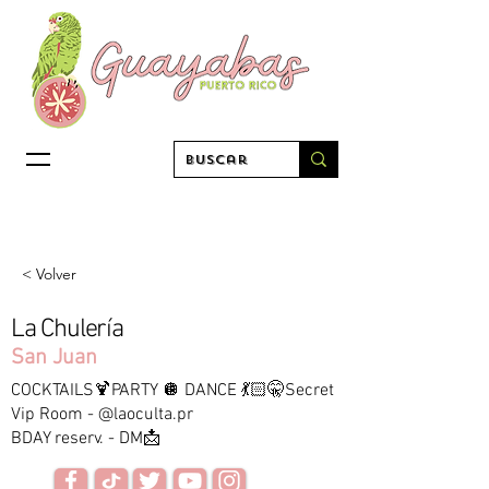
< Volver
La Chulería
San Juan
COCKTAILS🍹PARTY 🪩 DANCE 💃🏻🤫Secret
Vip Room - @laoculta.pr
BDAY reserv. - DM📩