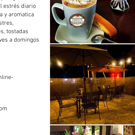
 estrés diario
ca y aromatica
stres,
s, tostadas
eves a domingos
line-
com