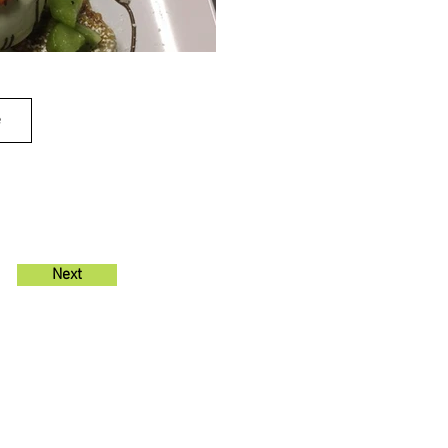
e
Next