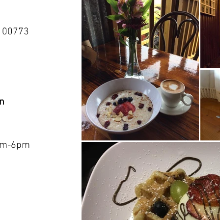
R 00773
n
am-6pm