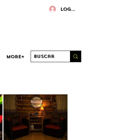
Log in
More+