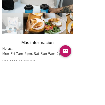
Más información
Horas:
Mon-Fri 7am-5pm, Sat-Sun 9am-2pm.
Opciones de servicio:
Pickup
Estacionamiento:
Free
Accesibilidad:
No
Permite mascotas:
No