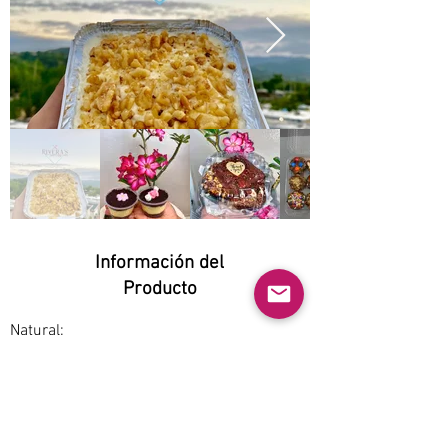
Información del
Producto
Natural:
No
Orgánico:
No
No GMO: