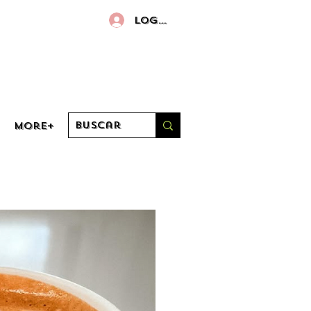
Log in
More+