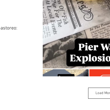
astoreo:
Load Mo