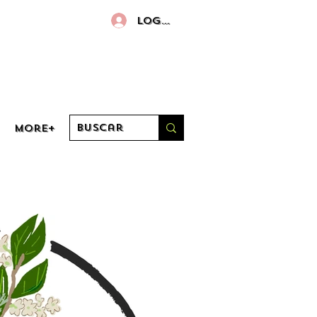
Log in
More+