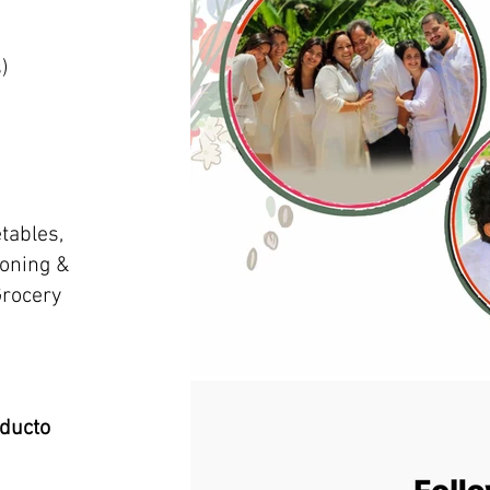
)
tables,
soning &
Grocery
oducto