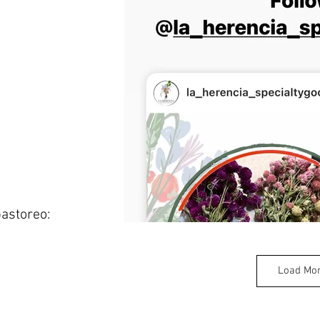
astoreo:
Load Mo