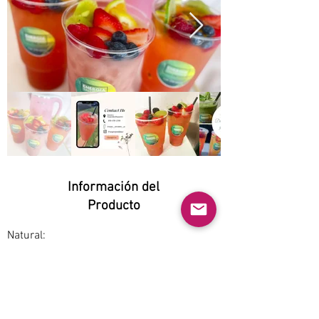
Información del
Producto
Natural:
Yes
Orgánico:
No
No GMO: