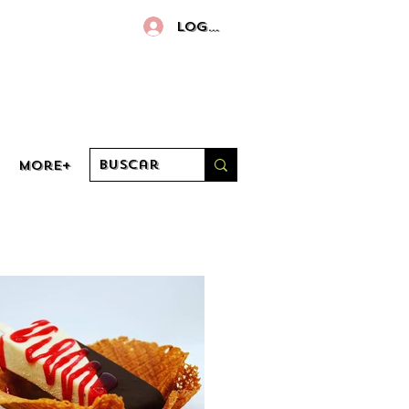
Log in
More+