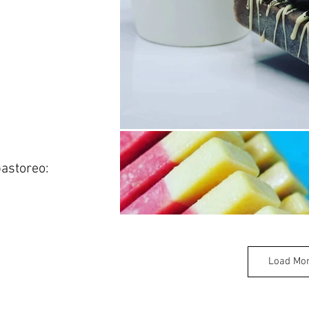
astoreo:
Load Mo