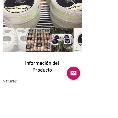
Información del
Producto
Natural:
Yes
Orgánico:
Yes
No GMO:
Yes