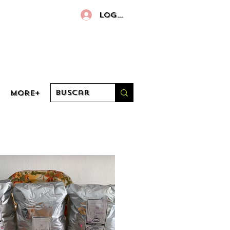
Log in
More+