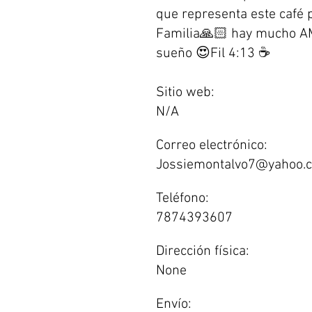
que representa este café 
Familia🙏🏻 hay mucho A
sueño 😍Fil 4:13 ☕️
Sitio web:
N/A
Correo electrónico:
Jossiemontalvo7@yahoo.
Teléfono:
7874393607
Dirección física:
None
Envío: