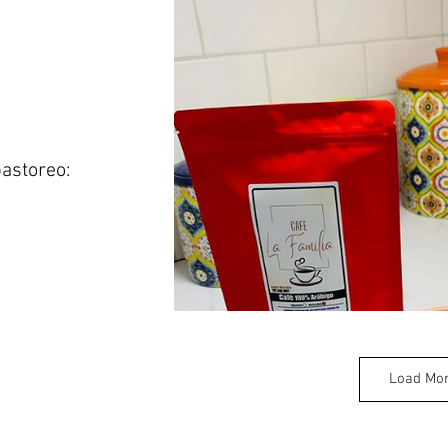
astoreo:
Load Mo