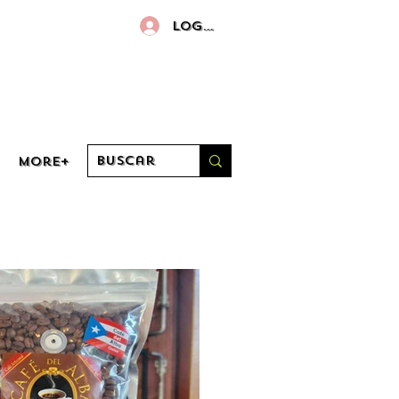
Log in
More+