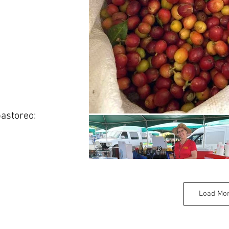
astoreo:
Load Mo