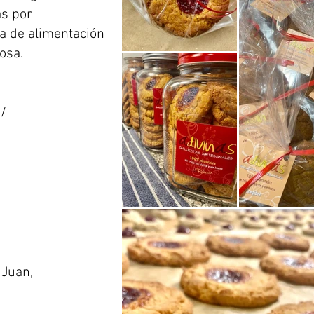
s por
 de alimentación
osa.
m/
 Juan,