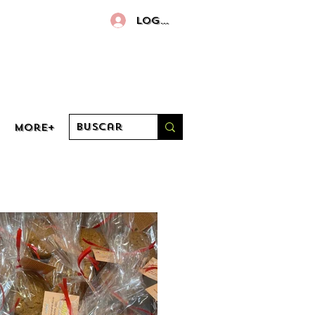
Log in
More+