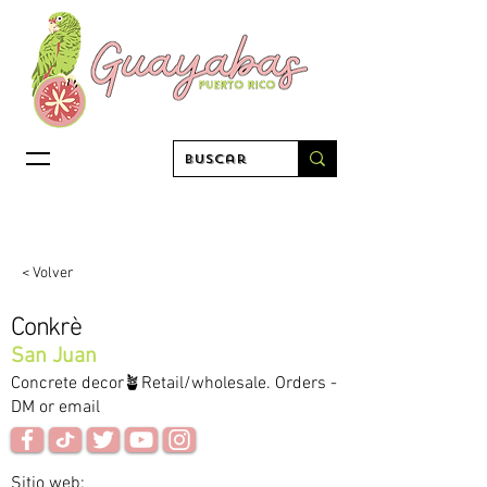
< Volver
Conkrè
San Juan
Concrete decor🪴Retail/wholesale. Orders -
DM or email
Sitio web: