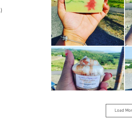
)
Load Mo