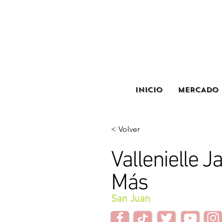
INICIO
MERCADO 
< Volver
Vallenielle J
Más
San Juan