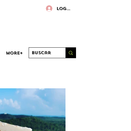
Log in
More+