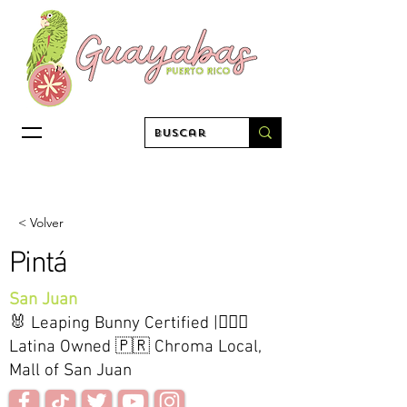
< Volver
Pintá
San Juan
🐰 Leaping Bunny Certified |🧖🏼‍♀️
Latina Owned 🇵🇷 Chroma Local,
Mall of San Juan