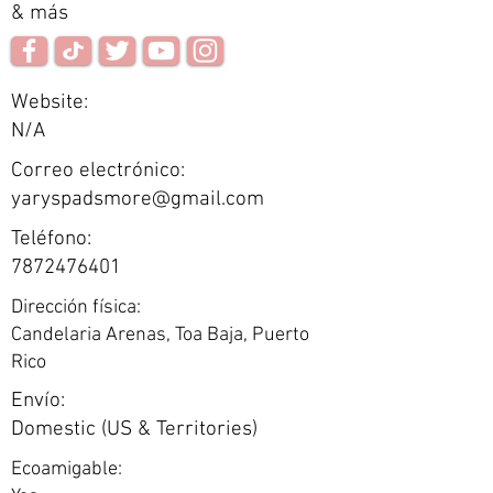
& más
Website:
N/A
Correo electrónico:
yaryspadsmore@gmail.com
Teléfono:
7872476401
Dirección física:
Candelaria Arenas, Toa Baja, Puerto
Rico
Envío:
Domestic (US & Territories)
Ecoamigable: