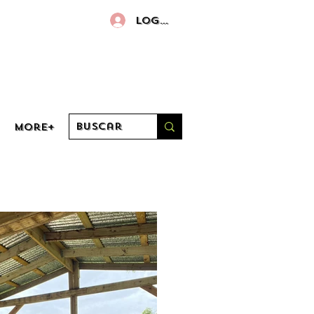
Log in
More+