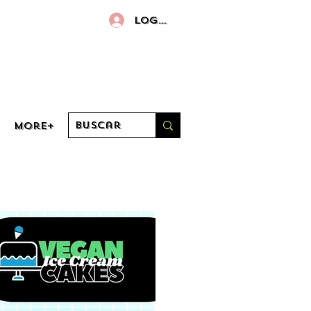
Log in
More+