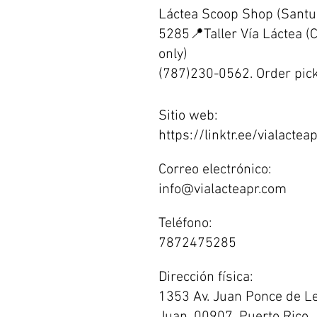
Láctea Scoop Shop (Santu
5285📍Taller Vía Láctea (
only)
(787)230-0562. Order pic
Sitio web:
https://linktr.ee/vialactea
Correo electrónico:
info@vialacteapr.com
Teléfono:
7872475285
Dirección física:
1353 Av. Juan Ponce de L