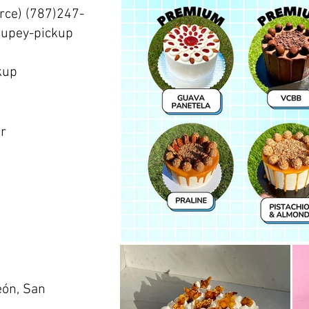
rce) (787)247-
Cupey-pickup
kup
pr
eón, San