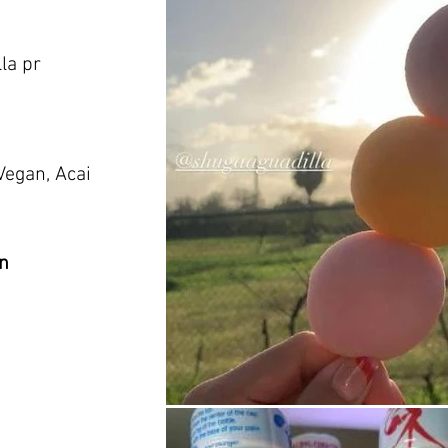
la pr
Vegan, Acai
n