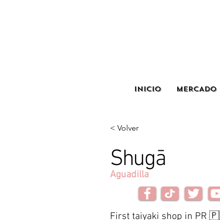
INICIO
MERCADO 
< Volver
Shugā
Aguadilla
First taiyaki shop in PR 