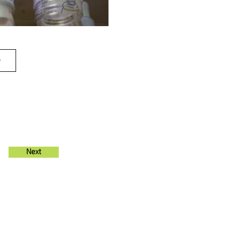
e
Next