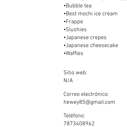
•Bubble tea
•Best mochi ice cream
•Frappe
•Slushies
•Japanese crepes
•Japanese cheesecake
•Waffles
Sitio web:
N/A
Correo electrónico:
hewey85@gmail.com
Teléfono:
7873408962