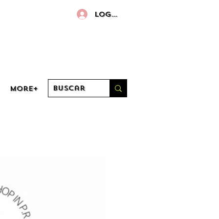
Log in
More+