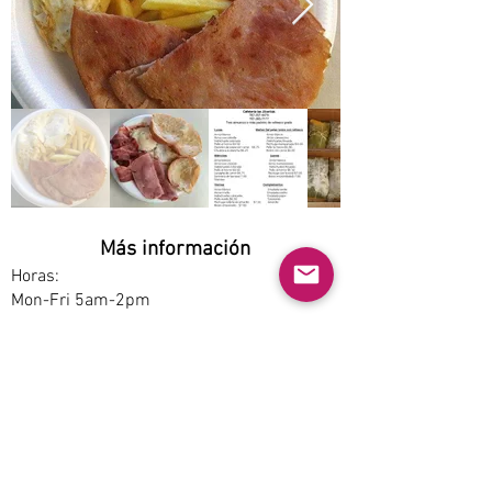
Más información
Horas:
Mon-Fri 5am-2pm
Opciones de servicio:
Pickup, Dine-in
Estacionamiento:
Free
Accesibilidad:
Yes