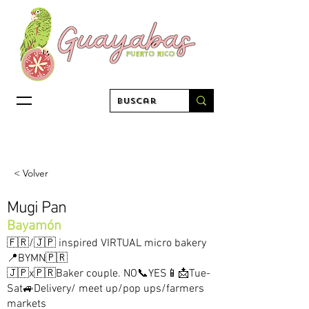
< Volver
Mugi Pan
Bayamón
🇫🇷/🇯🇵 inspired VIRTUAL micro bakery
📍BYMN🇵🇷
🇯🇵x🇵🇷Baker couple. NO📞YES📱📩Tue-
Sat🚙Delivery/ meet up/pop ups/farmers
markets