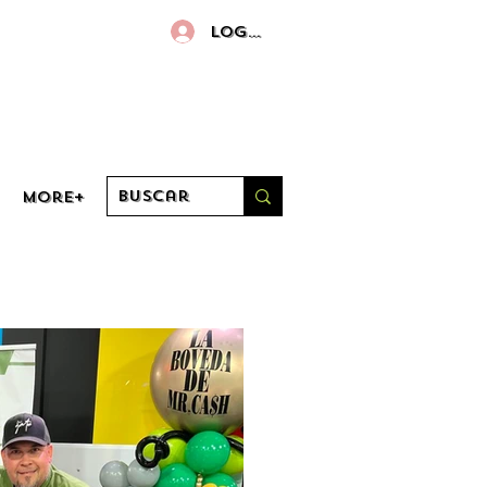
Log in
More+